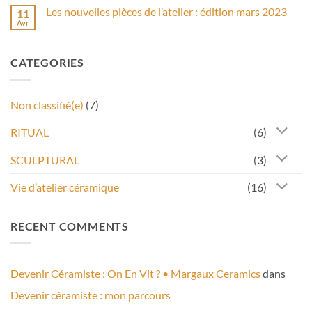
commentaire
du
avril
Les nouvelles pièces de l’atelier : édition mars 2023
11
sur
feu
2024
Nouveaux
Avr
!
Aucun
formats
commentaire
de
sur
cours
Les
de
CATEGORIES
nouvelles
poterie
pièces
à
de
Lorient
l’atelier
:
:
du
Non classifié(e)
(7)
édition
décor
mars
à
2023
l’engobe
RITUAL
(6)
ou
à
l’émail
SCULPTURAL
(3)
et
des
masterclass
Vie d’atelier céramique
(16)
!
RECENT COMMENTS
Devenir Céramiste : On En Vit ? • Margaux Ceramics
dans
Devenir céramiste : mon parcours