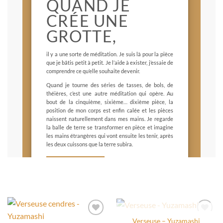
QUAND JE
CRÉE UNE
GROTTE,
il y a une sorte de méditation. Je suis là pour la pièce
que je bâtis petit à petit. Je l’aide à exister, j’essaie de
comprendre ce qu’elle souhaite devenir.
Quand je tourne des séries de tasses, de bols, de
théières, c’est une autre méditation qui opère. Au
bout de la cinquième, sixième… dixième pièce, la
position de mon corps est enfin calée et les pièces
naissent naturellement dans mes mains. Je regarde
la balle de terre se transformer en pièce et imagine
les mains étrangères qui vont ensuite les tenir, après
les deux cuissons que la terre subira.
EN SAVOIR PLUS
DÉCOUVRIR SON TRAVAIL
RUPTURE DE STOCK
Verseuse – Yuzamashi