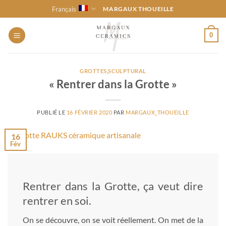
Passer
Français
MARGAUX THOUEILLE
au
contenu
0
GROTTES
,
SCULPTURAL
« Rentrer dans la Grotte »
PUBLIÉ LE
16 FÉVRIER 2020
PAR
MARGAUX_THOUEILLE
16
Fév
Rentrer dans la Grotte, ça veut dire
rentrer en soi.
On se découvre, on se voit réellement. On met de la