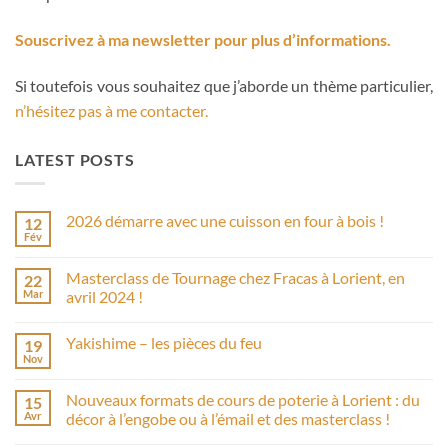
Souscrivez à ma newsletter pour plus d’informations.
Si toutefois vous souhaitez que j’aborde un thème particulier,
n’hésitez pas à me contacter.
LATEST POSTS
2026 démarre avec une cuisson en four à bois !
12
Fév
Aucun
commentaire
sur
Masterclass de Tournage chez Fracas à Lorient, en
22
2026
démarre
Mar
avril 2024 !
avec
Aucun
une
commentaire
cuisson
Yakishime – les pièces du feu
19
sur
en
Masterclass
four
Nov
Aucun
de
à
commentaire
Tournage
bois
sur
chez
!
Nouveaux formats de cours de poterie à Lorient : du
15
Yakishime
Fracas
–
Avr
décor à l’engobe ou à l’émail et des masterclass !
à
les
Lorient,
Aucun
pièces
en