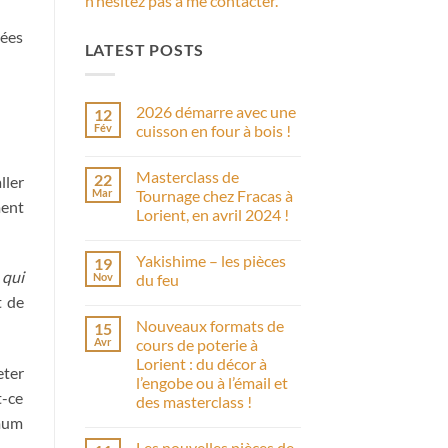
n’hésitez pas à me contacter.
rées
LATEST POSTS
2026 démarre avec une
12
Fév
cuisson en four à bois !
Aucun
commentaire
Masterclass de
22
sur
ller
2026
Mar
Tournage chez Fracas à
démarre
ment
Lorient, en avril 2024 !
avec
une
Aucun
cuisson
commentaire
en
Yakishime – les pièces
19
sur
four
Masterclass
 qui
Nov
du feu
à
de
bois
t de
Tournage
Aucun
!
chez
commentaire
Nouveaux formats de
15
Fracas
sur
à
Yakishime
Avr
cours de poterie à
Lorient,
–
Lorient : du décor à
en
les
eter
avril
pièces
l’engobe ou à l’émail et
2024
du
t-ce
des masterclass !
!
feu
imum
Aucun
commentaire
Les nouvelles pièces de
sur