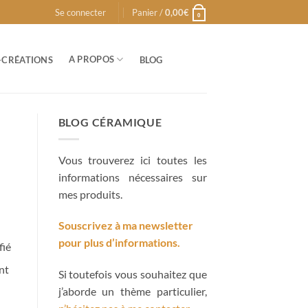
Se connecter
Panier /
0,00
€
0
A PROPOS
-CRÉATIONS
BLOG
BLOG CÉRAMIQUE
Vous trouverez ici toutes les
informations nécessaires sur
mes produits.
Souscrivez à ma newsletter
pour plus d’informations.
fié
nt
Si toutefois vous souhaitez que
j’aborde un thème particulier,