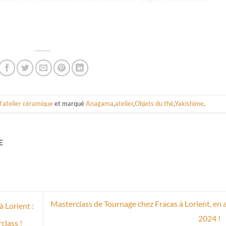
d’atelier céramique
et marqué
Anagama
,
atelier
,
Objets du thé
,
Yakishime
.
E
Masterclass de Tournage chez Fracas à Lorient, en a
 Lorient :
2024 !
class !