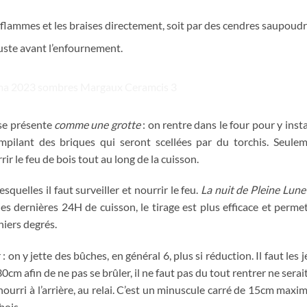
es flammes et les braises directement, soit par des cendres saupoud
uste avant l’enfournement.
 se présente
comme une grotte
: on rentre dans le four pour y insta
pilant des briques qui seront scellées par du torchis. Seule
r le feu de bois tout au long de la cuisson.
squelles il faut surveiller et nourrir le feu.
La nuit de Pleine Lune
les dernières 24H de cuisson, le tirage est plus efficace et perme
niers degrés.
 : on y jette des bûches, en général 6, plus si réduction. Il faut les j
0cm afin de ne pas se brûler, il ne faut pas du tout rentrer ne serai
i nourri à l’arrière, au relai. C’est un minuscule carré de 15cm max
bois.