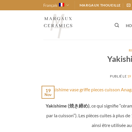
Passer
Français
MARGAUX THOUEILLE
au
contenu
HO
R
Yakishi
PUBLIÉ LE
19
19
Nov
Yakishime (焼き締め)
, ce qui signifie “cér
par la cuisson”). Les pièces cuites à plus 
ainsi être utilisée 