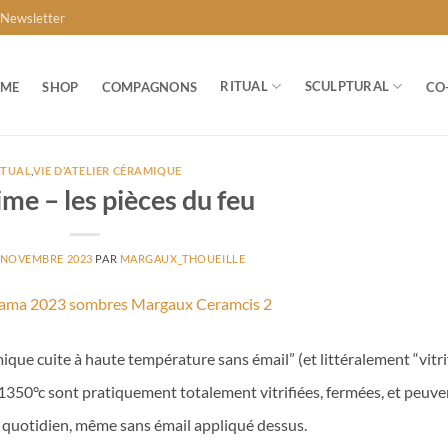
Newsletter
RITUAL
SCULPTURAL
ME
SHOP
COMPAGNONS
CO
ITUAL
,
VIE D’ATELIER CÉRAMIQUE
me – les pièces du feu
 NOVEMBRE 2023
PAR
MARGAUX_THOUEILLE
amique cuite à haute température sans émail” (et littéralement “vitri
de 1350°c sont pratiquement totalement vitrifiées, fermées, et peuve
au quotidien, même sans émail appliqué dessus.