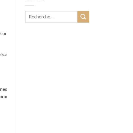
écor
ièce
ines
aux