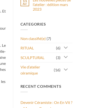
11
Nouveaux
Avr
l’atelier : édition mars
formats
2023
de
. Et
cours
Aucun
de
commentaire
poterie
sur
à
CATEGORIES
Les
Lorient
nouvelles
four
:
pièces
du
de
décor
l’atelier
à
Non classifié(e)
(7)
:
l’engobe
édition
ou
. Le
mars
à
RITUAL
(6)
2023
l’émail
lle-
et
des
aine
SCULPTURAL
(3)
masterclass
’une
!
Vie d’atelier
ches
(16)
céramique
 les
RECENT COMMENTS
Devenir Céramiste : On En Vit ?