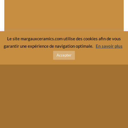
Le site margauxceramics.com utilise des cookies afin de vous
garantir une expérience de navigation optimale.
En savoir plus
Accepter
Les Maen Hir sont modelés lentement,
petit à petit à partir de terre extraite au