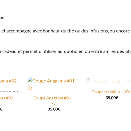
ié.
 et accompagne avec bonheur du thé ou des infusions, ou encore
i cadeau et permet d’utiliser au quotidien ou entre ami.es des ob
RUPTURE DE STO
Coupe trainkiln – 10c
E STOCK
AJOUTER
AJOUTER
AJOUTER
35,00
€
ma #02 –
Coupe Anagama #01 –
À MA
À MA
À MA
7cl
ISHLIST
WISHLIST
WISHLIST
€
35,00
€