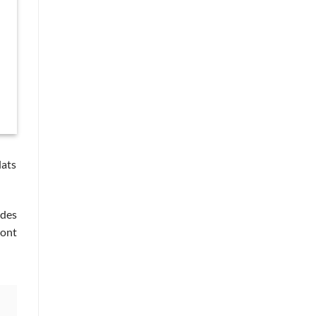
lats
 des
vont