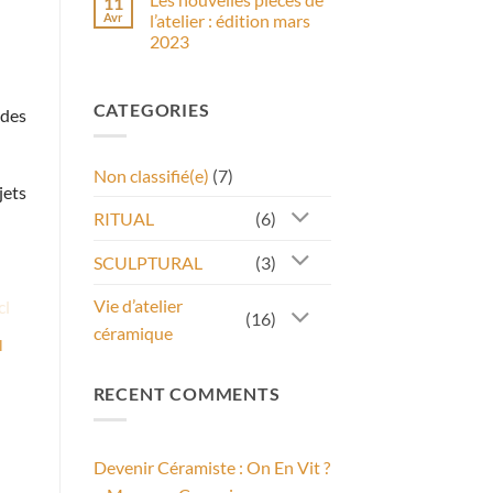
11
Nouveaux
Avr
l’atelier : édition mars
formats
2023
de
cours
Aucun
de
commentaire
poterie
sur
à
CATEGORIES
Les
 des
Lorient
nouvelles
:
pièces
du
de
décor
l’atelier
à
Non classifié(e)
(7)
:
l’engobe
jets
édition
ou
mars
à
RITUAL
(6)
2023
l’émail
et
des
SCULPTURAL
(3)
masterclass
!
Vie d’atelier
(16)
céramique
CK
l
AJOUTER
AJOUTER
À MA
À MA
RECENT COMMENTS
WISHLIST
WISHLIST
Devenir Céramiste : On En Vit ?