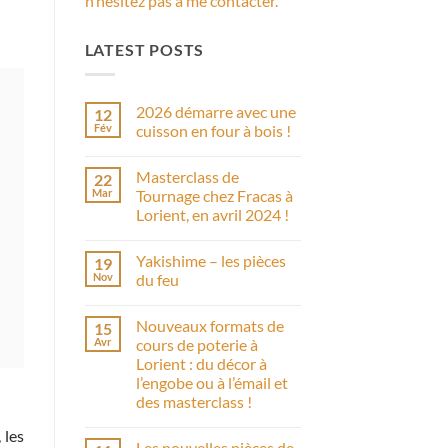
n’hésitez pas à me contacter.
LATEST POSTS
2026 démarre avec une
12
Fév
cuisson en four à bois !
Aucun
commentaire
Masterclass de
22
sur
2026
Mar
Tournage chez Fracas à
démarre
Lorient, en avril 2024 !
avec
une
Aucun
cuisson
commentaire
en
Yakishime – les pièces
19
sur
four
Masterclass
Nov
du feu
à
de
bois
Tournage
Aucun
!
chez
commentaire
Nouveaux formats de
15
Fracas
sur
à
Yakishime
Avr
cours de poterie à
Lorient,
–
Lorient : du décor à
en
les
avril
pièces
l’engobe ou à l’émail et
2024
du
des masterclass !
!
feu
Aucun
 les
commentaire
Les nouvelles pièces de
sur