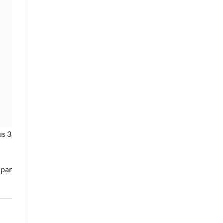
us 3
par