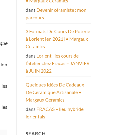
• Margaux Ceramics
Gobelet yakishime
Tasse « vipérine » mini –
dans
Devenir céramiste : mon
(cuisson bois) – 15cl
17cl
35,00
€
15,00
€
parcours
3 Formats De Cours De Poterie
à Lorient [en 2021] • Margaux
 que
Ceramics
dans
Lorient : les cours de
l’atelier chez Fracas – JANVIER
tion
à JUIN 2022
Quelques Idées De Cadeaux
 les
De Céramique Artisanale •
Margaux Ceramics
 les
dans
FRACAS – lieu hybride
lorientais
SEARCH