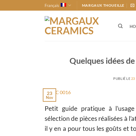
Passer
Français
MARGAUX THOUEILLE
au
contenu
HO
Quelques idées de
PUBLIÉ LE
23
23
Nov
Petit guide pratique à l’usag
sélection de pièces réalisées à l’a
il y en a pour tous les goûts et 