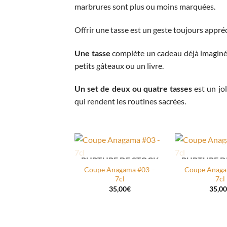
marbrures sont plus ou moins marquées.
Offrir une tasse est un geste toujours appréc
Une tasse
complète un cadeau déjà imaginé
petits gâteaux ou un livre.
Un set de deux ou quatre tasses
est un jol
qui rendent les routines sacrées.
RUPTURE DE STOCK
RUPTURE D
AJOUTER
Coupe Anagama #03 –
Coupe Anaga
À MA
7cl
7cl
WISHLIST
W
35,00
€
35,00