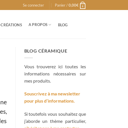
Se connecter
Panier /
0,00
€
0
A PROPOS
-CRÉATIONS
BLOG
BLOG CÉRAMIQUE
Vous trouverez ici toutes les
informations nécessaires sur
mes produits.
Souscrivez à ma newsletter
pour plus d’informations.
une
es,
Si toutefois vous souhaitez que
des
j’aborde un thème particulier,