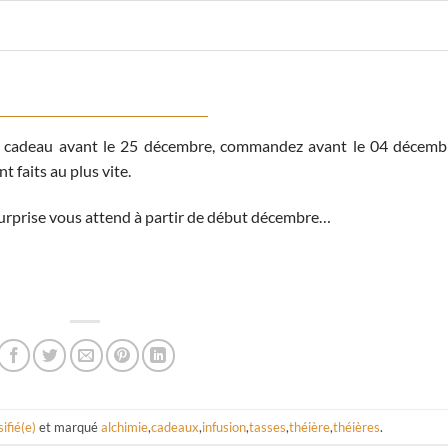
 un cadeau avant le 25 décembre, commandez avant le 04 décemb
t faits au plus vite.
surprise vous attend à partir de début décembre…
ifié(e)
et marqué
alchimie
,
cadeaux
,
infusion
,
tasses
,
théière
,
théières
.