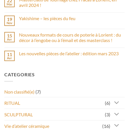
22
2026
démarre
Mar
avril 2024 !
avec
Aucun
une
commentaire
cuisson
Yakishime – les pièces du feu
19
sur
en
Masterclass
four
Nov
Aucun
de
à
commentaire
Tournage
bois
sur
chez
!
Nouveaux formats de cours de poterie à Lorient : du
15
Yakishime
Fracas
–
Avr
décor à l’engobe ou à l’émail et des masterclass !
à
les
Lorient,
Aucun
pièces
en
commentaire
du
avril
Les nouvelles pièces de l’atelier : édition mars 2023
11
sur
feu
2024
Nouveaux
Avr
!
Aucun
formats
commentaire
de
sur
cours
Les
de
CATEGORIES
nouvelles
poterie
pièces
à
de
Lorient
l’atelier
:
:
du
Non classifié(e)
(7)
édition
décor
mars
à
2023
l’engobe
RITUAL
(6)
ou
à
l’émail
SCULPTURAL
(3)
et
des
masterclass
Vie d’atelier céramique
(16)
!