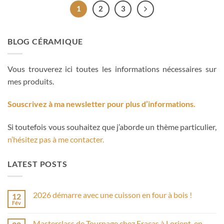
1
2
3
BLOG CÉRAMIQUE
Vous trouverez ici toutes les informations nécessaires sur
mes produits.
Souscrivez à ma newsletter pour plus d’informations.
Si toutefois vous souhaitez que j’aborde un thème particulier,
n’hésitez pas à me contacter.
LATEST POSTS
2026 démarre avec une cuisson en four à bois !
12
Fév
Aucun
commentaire
sur
Masterclass de Tournage chez Fracas à Lorient, en