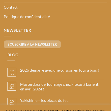
Contact
Politique de confidentialité
NEWSLETTER
SOUSCRIRE À LA NEWSLETTER
BLOG
2026 démarre avec une cuisson en four à bois !
12
Fév
Aucun
commentaire
sur
Masterclass de Tournage chez Fracas à Lorient,
22
2026
démarre
Mar
en avril 2024 !
avec
Aucun
une
commentaire
cuisson
Yakishime – les pièces du feu
19
sur
en
Masterclass
four
Nov
Aucun
de
à
commentaire
Tournage
bois
Le site margauxceramics.com utilise des cookies afin de vous