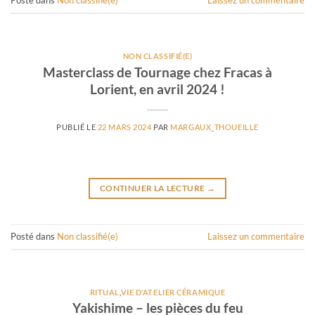
Posté dans
Non classifié(e)
Laissez un commentaire
NON CLASSIFIÉ(E)
Masterclass de Tournage chez Fracas à
Lorient, en avril 2024 !
PUBLIÉ LE
22 MARS 2024
PAR
MARGAUX_THOUEILLE
CONTINUER LA LECTURE
→
Posté dans
Non classifié(e)
Laissez un commentaire
RITUAL
,
VIE D’ATELIER CÉRAMIQUE
Yakishime – les pièces du feu