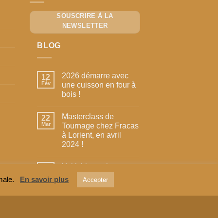
SOUSCRIRE À LA
NEWSLETTER
BLOG
2026 démarre avec
12
Fév
une cuisson en four à
bois !
Aucun
commentaire
Masterclass de
sur
22
2026
Mar
Tournage chez Fracas
démarre
à Lorient, en avril
avec
une
2024 !
cuisson
en
Aucun
four
commentaire
Yakishime – les
sur
19
à
Masterclass
bois
Nov
pièces du feu
timale.
En savoir plus
de
Accepter
!
Tournage
Aucun
chez
commentaire
Fracas
sur
à
Yakishime
Lorient,
–
en
les