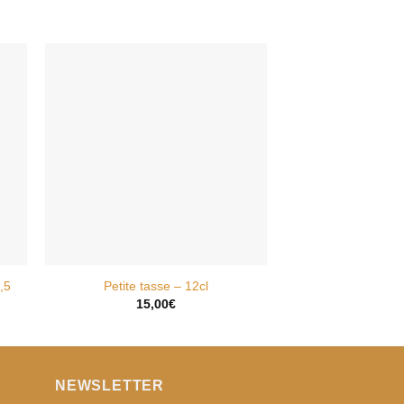
R
AJOUTER
À MA
T
WISHLIST
,5
Petite tasse – 12cl
Assiette Sta
15,00
€
40,0
NEWSLETTER