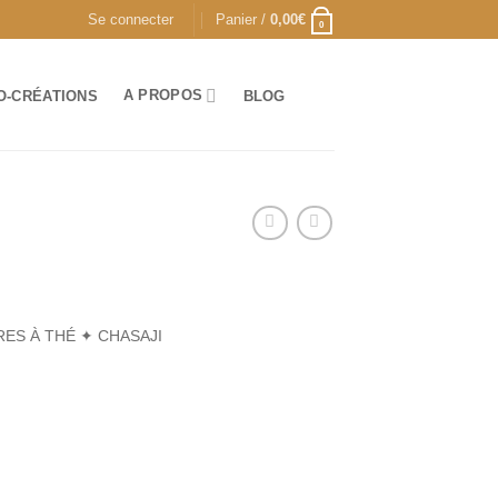
Se connecter
Panier /
0,00
€
0
A PROPOS
O-CRÉATIONS
BLOG
RES À THÉ ✦ CHASAJI