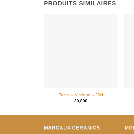
PRODUITS SIMILAIRES
AJOUTER
À MA
WISHLIST
Tasse « Vipérine » 25cl
20,00
€
MARGAUX CERAMICS
MO