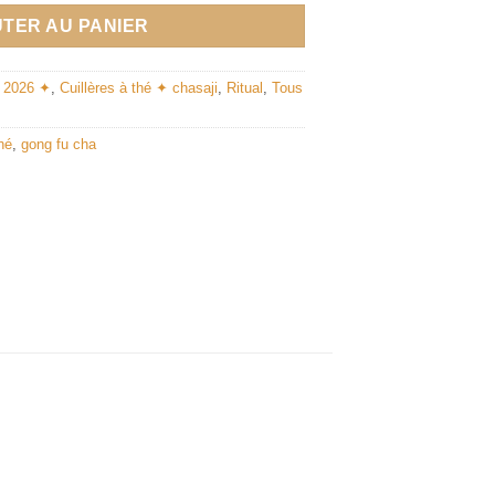
TER AU PANIER
n 2026 ✦
,
Cuillères à thé ✦ chasaji
,
Ritual
,
Tous
hé
,
gong fu cha