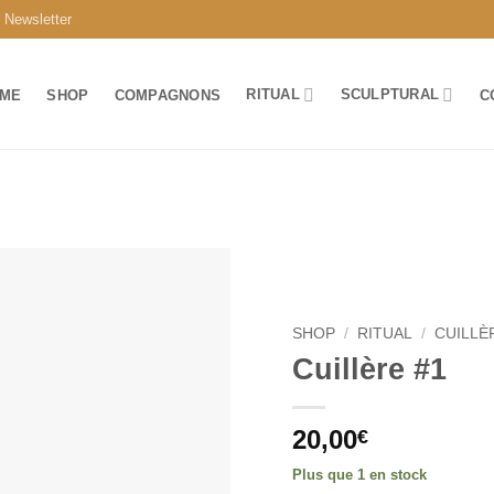
Newsletter
RITUAL
SCULPTURAL
ME
SHOP
COMPAGNONS
C
AJOUTER
À MA
WISHLIST
SHOP
/
RITUAL
/
CUILLÈ
Cuillère #1
20,00
€
Plus que 1 en stock