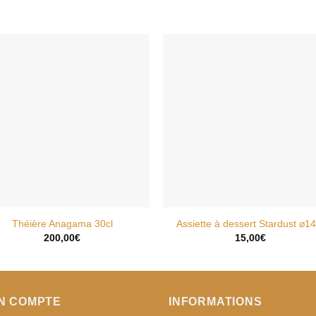
AJOUTER
AJOUTE
À MA
À MA
WISHLIST
WISHLIS
Théière Anagama 30cl
Assiette à dessert Stardust ⌀14
200,00
€
15,00
€
N COMPTE
INFORMATIONS