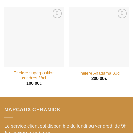
AJOUTER
AJOUTER
À MA
À MA
WISHLIST
WISHLIST
Théière superposition
Théière Anagama 30cl
cendres 29cl
200,00
€
100,00
€
MARGAUX CERAMICS
Le service client
est disponible du lundi au vendredi de 9h